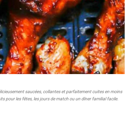
délicieusement saucées, collantes et parfaitement cuites en moins
ts pour les fêtes, les jours de match ou un dîner familial facile.