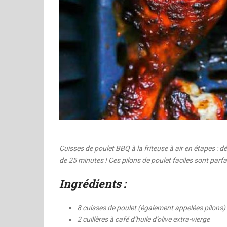
Cuisses de poulet BBQ à la friteuse à air en étapes : 
de 25 minutes ! Ces pilons de poulet faciles sont parfai
Ingrédients :
8 cuisses de poulet (également appelées pilons)
2 cuillères à café d’huile d’olive extra-vierge