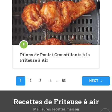
Pilons de Poulet Croustillants à la
Friteuse à Air
Pagination
1
2
3
4
…
83
NEXT
des
publications
Recettes de Friteuse à air
Meilleures recettes maison