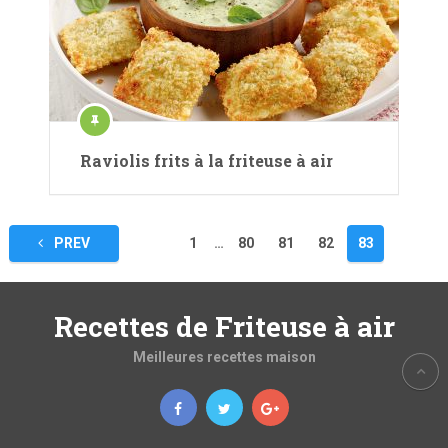
Raviolis frits à la friteuse à air
Pagination
PREV
1
…
80
81
82
83
des
publications
Recettes de Friteuse à air
Meilleures recettes maison