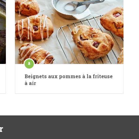
Beignets aux pommes à la friteuse
à air
r