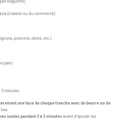
type baguette)
 pizza (maison ou du commerce)
nons, poivrons, olives, etc.)
le pain)
 3 minutes.
èrement une face de chaque tranche avec du beurre ou de
e bas.
nches seules pendant 2 à 3 minutes
avant d’ajouter les