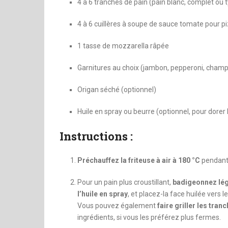
4 à 6 tranches de pain (pain blanc, complet ou 
4 à 6 cuillères à soupe de sauce tomate pour
1 tasse de mozzarella râpée
Garnitures au choix (jambon, pepperoni, champig
Origan séché (optionnel)
Huile en spray ou beurre (optionnel, pour dorer 
Instructions :
Préchauffez la friteuse à air à 180 °C
pendant
Pour un pain plus croustillant,
badigeonnez lég
l’huile en spray
, et placez-la face huilée vers l
Vous pouvez également
faire griller les tra
ingrédients, si vous les préférez plus fermes.