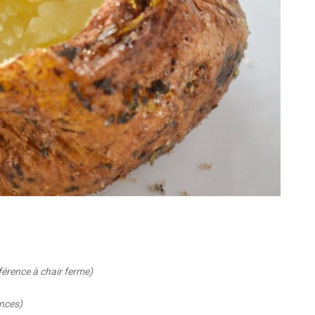
férence à chair ferme)
ences)