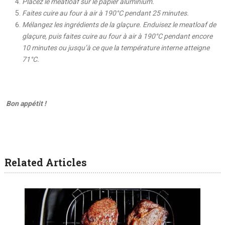
Placez le meatloaf sur le papier aluminium.
Faites cuire au four à air à 190°C pendant 25 minutes.
Mélangez les ingrédients de la glaçure. Enduisez le meatloaf de
glaçure, puis faites cuire au four à air à 190°C pendant encore
10 minutes ou jusqu’à ce que la température interne atteigne
71°C.
Bon appétit !
Related Articles