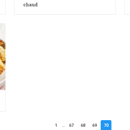
chaud
1
…
67
68
69
70