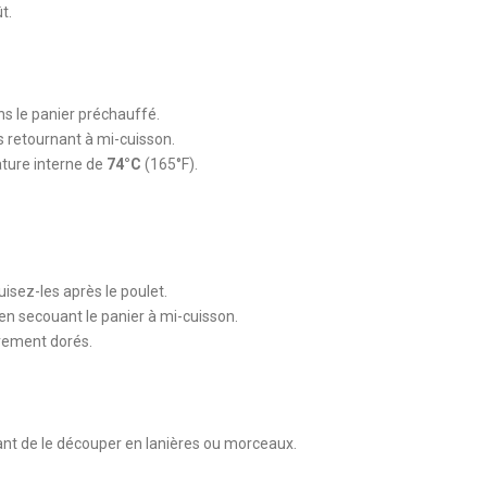
t.
ns le panier préchauffé.
es retournant à mi-cuisson.
ature interne de
74°C
(165°F).
isez-les après le poulet.
 en secouant le panier à mi-cuisson.
èrement dorés.
ant de le découper en lanières ou morceaux.