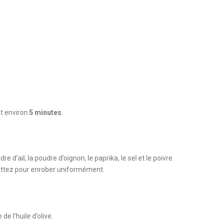
t environ
5 minutes
.
 d’ail, la poudre d’oignon, le paprika, le sel et le poivre.
frottez pour enrober uniformément.
e l’huile d’olive.