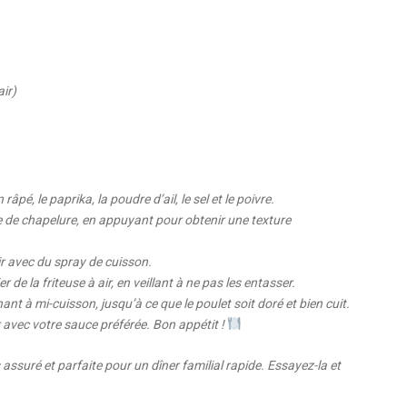
air)
.
pé, le paprika, la poudre d’ail, le sel et le poivre.
 de chapelure, en appuyant pour obtenir une texture
ir avec du spray de cuisson.
de la friteuse à air, en veillant à ne pas les entasser.
nt à mi-cuisson, jusqu’à ce que le poulet soit doré et bien cuit.
ir avec votre sauce préférée. Bon appétit !
s assuré et parfaite pour un dîner familial rapide. Essayez-la et