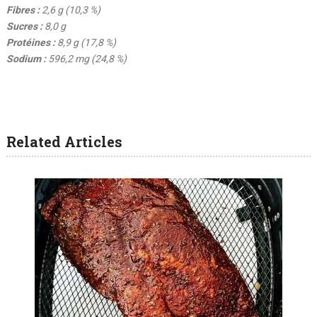
Fibres :
2,6 g (10,3 %)
Sucres :
8,0 g
Protéines :
8,9 g (17,8 %)
Sodium :
596,2 mg (24,8 %)
Related Articles