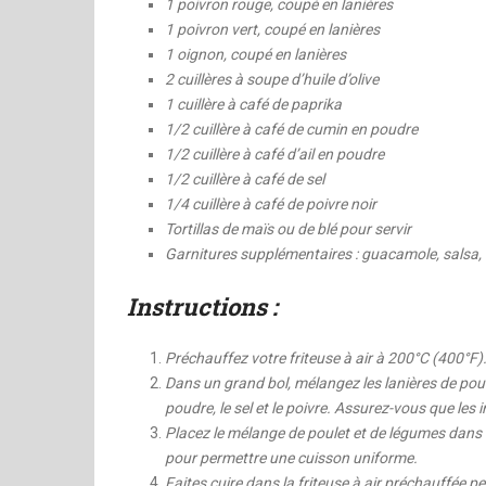
1 poivron rouge, coupé en lanières
1 poivron vert, coupé en lanières
1 oignon, coupé en lanières
2 cuillères à soupe d’huile d’olive
1 cuillère à café de paprika
1/2 cuillère à café de cumin en poudre
1/2 cuillère à café d’ail en poudre
1/2 cuillère à café de sel
1/4 cuillère à café de poivre noir
Tortillas de maïs ou de blé pour servir
Garnitures supplémentaires : guacamole, salsa, 
Instructions :
Préchauffez votre friteuse à air à 200°C (400°F)
Dans un grand bol, mélangez les lanières de poulet, 
poudre, le sel et le poivre. Assurez-vous que les 
Placez le mélange de poulet et de légumes dans le 
pour permettre une cuisson uniforme.
Faites cuire dans la friteuse à air préchauffée 