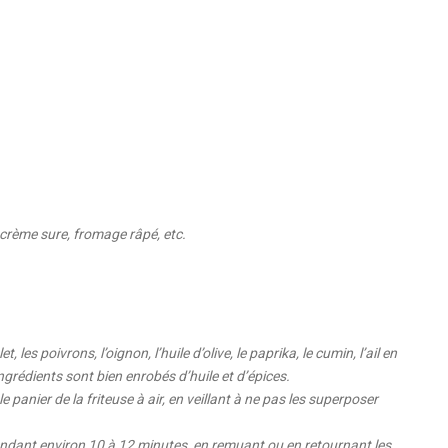
crème sure, fromage râpé, etc.
.
les poivrons, l’oignon, l’huile d’olive, le paprika, le cumin, l’ail en
ingrédients sont bien enrobés d’huile et d’épices.
panier de la friteuse à air, en veillant à ne pas les superposer
pendant environ 10 à 12 minutes, en remuant ou en retournant les