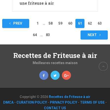
une friteuse à air
Pagination
PREV
1
…
58
59
60
61
62
63
des
64
…
83
NEXT
publications
Recettes de Friteuse à air
Meilleures recettes maison
Copyright © 2026
Recettes de Friteuse à air
DMCA
-
CURATION POLICY
-
PRIVACY POLICY
-
TERMS OF USE
-
CONTACT US